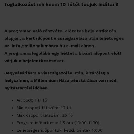
foglalkozást minimum 10 főtől tudjuk indítani!
A programon való részvétel előzetes bejelentkezés
alapján, a kért időpont visszaigazolása után lehetséges
az: info@millenniumhaza.hu e-mail címen
A programra legalább egy héttel a kívánt időpont előtt
várjuk a bejelentkezéseket.
Jegyvásárlásra a visszaigazolás után, kizárólag a
helyszínen, a Millennium Háza pénztárában van mód,
nyitvatartási időben.
Ár: 3500 Ft/ fő
Min csoport létszám: 10 fő
Max csoport létszám: 25 fő
Program időtartama: 1,5 óra (10:00-11:30)
Lehetséges időpontok: kedd, péntek 10:00