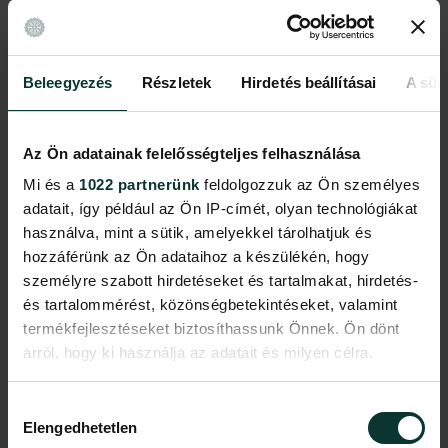
Különleges kiadás, aki lemarad, az kimarad!
A kávéházak Pesten majd két és fél évszázadon át
egyidejűleg voltak színterei a kötetlen beszélgetésnek,
Beleegyezés
Részletek
Hirdetés beállításai
A süti
pletykálkodásnak, szórakozásnak, de az üzleti életnek és
politikának, a sajtó és a szépirodalom életének is.
Ezt megidézve programunk második felében, workshop
Az Ön adatainak felelősségteljes felhasználása
keretein belül, csésze vagy bögre alátéteket készítünk,
Mi és a
1022 partnerünk
feldolgozzuk az Ön személyes
különböző izgalmas technikákkal.
adatait, így például az Ön IP-címét, olyan technológiákat
használva, mint a sütik, amelyekkel tárolhatjuk és
hozzáférünk az Ön adataihoz a készülékén, hogy
2. ZSOLNAY NYOMÁBAN
személyre szabott hirdetéseket és tartalmakat, hirdetés-
és tartalommérést, közönségbetekintéseket, valamint
A Városliget legidősebb épülete, a Millennium Háza nem csak
termékfejlesztéseket biztosíthassunk Önnek. Ön dönt
arról, hogy ki használja az adatait és milyen célra.
a megépülésekor - a 19. században - kápráztatta el a
szemeket Zsolnay díszítésével, de a 21. század emberét is
Ha engedélyezi, a következőt is meg szeretnénk tenni:
lenyűgözi. Azonban kalandos út vezetett ahhoz, hogy a pécsi
Hozzájárulás
Elengedhetetlen
gyár 1885-ben saját kerámiájával dekorálhassa az akkor még
Információgyűjtés az Ön földrajzi
kiválasztása