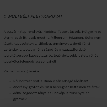
1. MÚLTBÉLI PLETYKAROVAT
A bulvár hírlap rendkívüli kiadása! Tessék-lássék, Hölgyeim és
Uraim, csak itt, csak most, a Millennium Házában! Soha nem
látott kapcsolatokra, titkokra, ármányokra derül fény!
Lerántjuk a leplet a 19. század és a századforduló
legrejtélyesebb kapcsolatairól, legérdekesebb üzleteiről és
legerkölcstelenebb asszonyairól!
Kiemelt szalagcímeink:
Női holttest volt a Duna vizén lebegő ládában!
Andrássy grófot és Sissi hercegnét kettesben találták!
Jókai fogadott lánya és unokája is törvénytelen
gyermek!