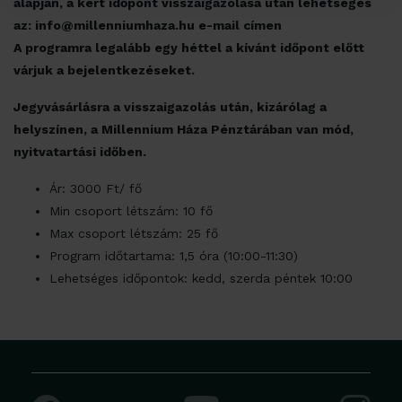
alapján, a kért időpont visszaigazolása után lehetséges
az: info@millenniumhaza.hu e-mail címen
A programra legalább egy héttel a kívánt időpont előtt
várjuk a bejelentkezéseket.
Jegyvásárlásra a visszaigazolás után, kizárólag a
helyszínen, a Millennium Háza Pénztárában van mód,
nyitvatartási időben.
Ár: 3000 Ft/ fő
Min csoport létszám: 10 fő
Max csoport létszám: 25 fő
Program időtartama: 1,5 óra (10:00-11:30)
Lehetséges időpontok: kedd, szerda péntek 10:00