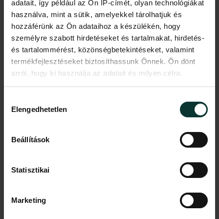
adatait, így például az Ön IP-címét, olyan technológiákat
használva, mint a sütik, amelyekkel tárolhatjuk és
hozzáférünk az Ön adataihoz a készülékén, hogy
személyre szabott hirdetéseket és tartalmakat, hirdetés-
és tartalommérést, közönségbetekintéseket, valamint
termékfejlesztéseket biztosíthassunk Önnek. Ön dönt
LIGET BUDAPEST PROJECT
arról, hogy ki használja az adatait és milyen célra.
Ha engedélyezi, a következőt is meg szeretnénk tenni:
Hozzájárulás
Elengedhetetlen
Információgyűjtés az Ön földrajzi
kiválasztása
elhelyezkedéséről pár méteres pontossággal
Az Ön készülékén beazonosítása annak konkrét
Beállítások
tulajdonságainak (ujjlenyomat) aktív ellenőrzésével
Tudjon meg többet személyes adatainak feldolgozási
Statisztikai
módjairól és adja meg preferenciáit a
Részletek
pontban
. Bármikor módosíthatja vagy visszavonhatja a
Sütinyilatkozathoz való hozzájárulását.
Marketing
Az oldalunkon sütiket használunk a tartalmak és