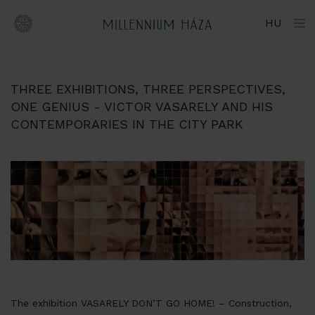
Skip
HU
to
main
content
THREE EXHIBITIONS, THREE PERSPECTIVES,
ONE GENIUS - VICTOR VASARELY AND HIS
CONTEMPORARIES IN THE CITY PARK
The exhibition VASARELY DON’T GO HOME! – Construction,