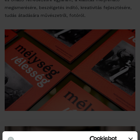
megismerésére, beszélgetés indító, kreativitás fejlesztésére,
tudás átadására művészetről, fotóról.