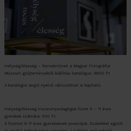
mélység/élesség – Remekművek a Magyar Fotográfiai
Múzeum gyűjteményéből kiállítási katalógus: 9800 Ft
A katalógus angol nyelvű változatban is kapható.
mélység/élesség múzeumpedagógiai füzet 6 – 11 éves
gyerekek számára: 500 Ft
A füzetet 6-11 éves gyerekeknek javasoljuk. Szüleikkel együtt
és önálló felfedezésre egyaránt, a kiállítás mélyreható