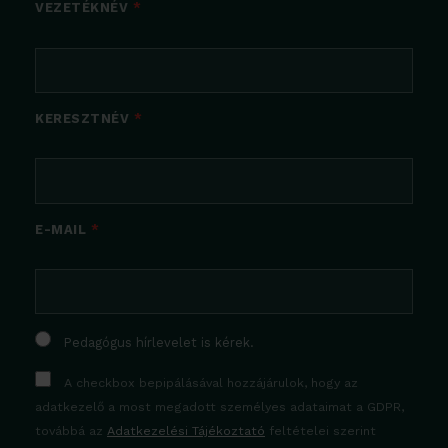
VEZETÉKNÉV
KERESZTNÉV
E-MAIL
Pedagógus hírlevelet is kérek.
A checkbox bepipálásával hozzájárulok, hogy az
adatkezelő a most megadott személyes adataimat a GDPR,
továbbá az
Adatkezelési Tájékoztató
feltételei szerint