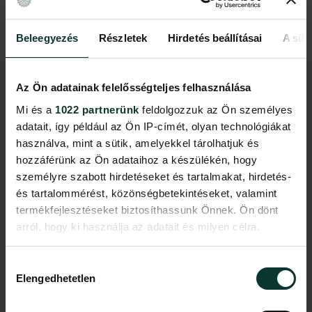
Beleegyezés
Részletek
Hirdetés beállításai
A süti
Az Ön adatainak felelősségteljes felhasználása
Mi és a
1022 partnerünk
feldolgozzuk az Ön személyes
adatait, így például az Ön IP-címét, olyan technológiákat
használva, mint a sütik, amelyekkel tárolhatjuk és
hozzáférünk az Ön adataihoz a készülékén, hogy
személyre szabott hirdetéseket és tartalmakat, hirdetés-
A Millennium Háza története: 6500 Ft
és tartalommérést, közönségbetekintéseket, valamint
termékfejlesztéseket biztosíthassunk Önnek. Ön dönt
arról, hogy ki használja az adatait és milyen célra.
William Ketridge: Lágyabban játszd a táncot kiállítási
katalógus: 5200 Ft
Ha engedélyezi, a következőt is meg szeretnénk tenni:
Hozzájárulás
Elengedhetetlen
Információgyűjtés az Ön földrajzi
A katalógus angol nyelvű változatban is kapható.
kiválasztása
elhelyezkedéséről pár méteres pontossággal