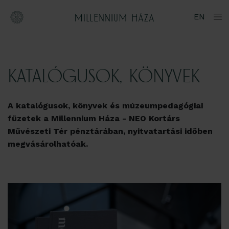
Ugrás
EN
a
tartalomhoz
KATALÓGUSOK, KÖNYVEK
A katalógusok, könyvek és múzeumpedagógiai
füzetek a Millennium Háza - NEO Kortárs
Művészeti Tér pénztárában, nyitvatartási időben
megvásárolhatóak.