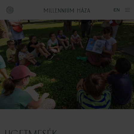
Ugrás
EN
a
tartalomhoz