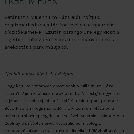
LIGETMESÉK
Sétánkat a Millennium Háza elől indítjuk,
megismerkedünk a történetével és színpompás
díszítőelemeivel. Ezután barangolunk egy kicsit a
Ligetben, miközben felidézünk néhány érdekes
anekdotát a park múltjából.
Ajánlott korosztály: 1–4. évfolyam
Hogy kerülnek szárnyas oroszlánok a Millennium Háza
falaira? Vajon ki alussza örök álmát a Városliget egyetlen
sírjában? És mit rajzolt a feltaláló Tesla a park porába?
Sétánk során megismerkedünk a Millennium Háza és a
millenniumi ünnepségek történetével, valamint színpompás
Zsolnay díszítőelemeivel, kulturális és mitológiai
vonatkozásaikkal. Szót ejtünk az ikonikus hőlégballonról és