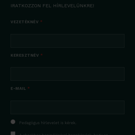
IRATKOZZON FEL HÍRLEVELÜNKRE!
VEZETÉKNÉV
KERESZTNÉV
E-MAIL
Pedagógus hírlevelet is kérek.
A checkbox bepipálásával hozzájárulok, hogy az