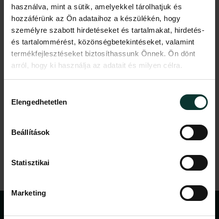
használva, mint a sütik, amelyekkel tárolhatjuk és
hozzáférünk az Ön adataihoz a készülékén, hogy
személyre szabott hirdetéseket és tartalmakat, hirdetés-
és tartalommérést, közönségbetekintéseket, valamint
termékfejlesztéseket biztosíthassunk Önnek. Ön dönt
arról, hogy ki használja az adatait és milyen célra.
Ha engedélyezi, a következőt is meg szeretnénk tenni:
Hozzájárulás
Elengedhetetlen
Információgyűjtés az Ön földrajzi
kiválasztása
elhelyezkedéséről pár méteres pontossággal
Az Ön készülékén beazonosítása annak konkrét
Beállítások
tulajdonságainak (ujjlenyomat) aktív ellenőrzésével
5/5
1/5
Tudjon meg többet személyes adatainak feldolgozási
Statisztikai
módjairól és adja meg preferenciáit a
Részletek
pontban
. Bármikor módosíthatja vagy visszavonhatja a
Sütinyilatkozathoz való hozzájárulását.
Marketing
Az oldalunkon sütiket használunk a tartalmak és